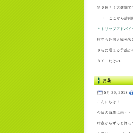
第６位＊！大健闘で
↓ ↓ ここから詳細
＊トリップアドバイ
昨年も外国人観光客
さらに増える予感がし
ＢＹ たけのこ
お花
5月 29, 2013
こんにちは！
今日の白馬は雨・・
昨夜からずっと降っ