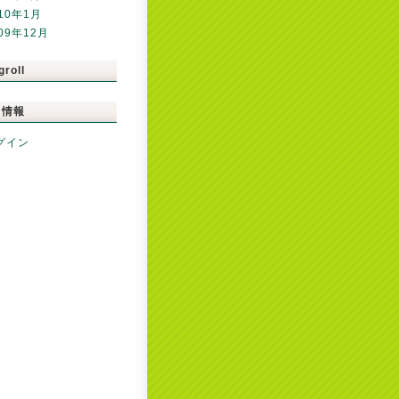
10年1月
09年12月
groll
タ情報
グイン