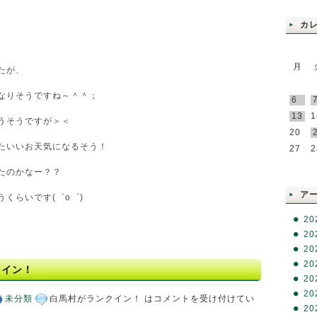
カ
、
月
たが、
なりそうですね～＾＾；
6
13
1
うそうですが＞＜
20
たいいお天気になるそう！
27
2
たのかなー？？
RSS
ア
くらいです(゜o゜)
20
20
20
20
クイン！
20
20
未分類
白馬村がランクイン！ は
コメントを受け付けてい
20