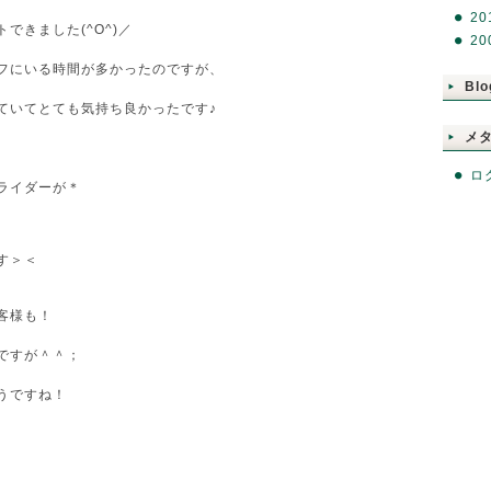
20
できました(^O^)／
20
フにいる時間が多かったのですが、
Blo
ていてとても気持ち良かったです♪
メ
ロ
ライダーが＊
す＞＜
客様も！
ですが＾＾；
うですね！