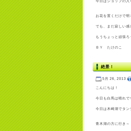
今日はショップの入
お花を置くだけで明
でも、まだ寂しい感
もうちょっと頑張ろ
ＢＹ たけのこ
絶景！
5月 26, 2013
こんにちは！
今日も白馬は晴れで
今日は木崎湖でタン
青木湖の方に行き～