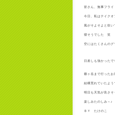
皆さん、無事フライト
今日、私はテイクオ
風がそよそよと吹い
寝そうでした 笑
空にはたくさんのグ
日差しも強かったで
爺ヶ岳まで行ったお
結構荒れていたよう
明日も天気が良さそ
楽しみたのしみ～♪
ＢＹ たけのこ