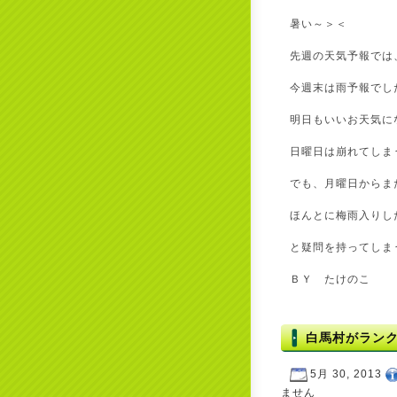
暑い～＞＜
先週の天気予報では
今週末は雨予報でし
明日もいいお天気に
日曜日は崩れてしま
でも、月曜日からま
ほんとに梅雨入りし
と疑問を持ってしまう
ＢＹ たけのこ
白馬村がラン
5月 30, 2013
ません