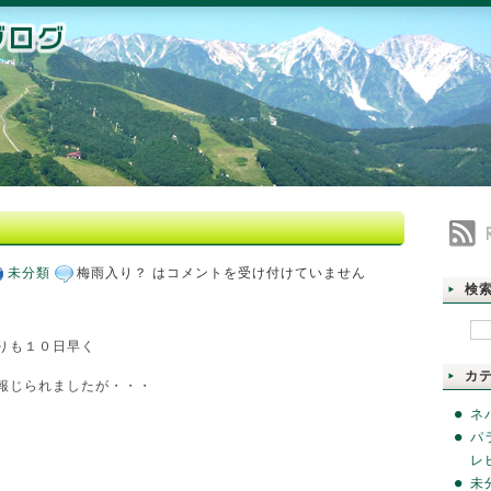
未分類
梅雨入り？ は
コメントを受け付けていません
検
りも１０日早く
カ
報じられましたが・・・
ネ
パ
レ
未