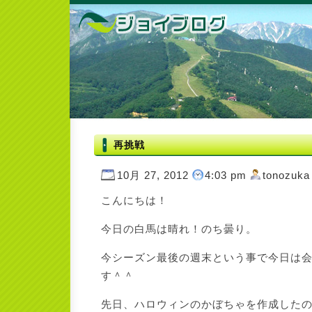
再挑戦
10月 27, 2012
4:03 pm
tonozuka
こんにちは！
今日の白馬は晴れ！のち曇り。
今シーズン最後の週末という事で今日は
す＾＾
先日、ハロウィンのかぼちゃを作成した