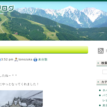
3:52 pm
tonozuka
未分類
検
したね～＾＾
カ
にやっとなってくれました！
ネ
パ
レ
未