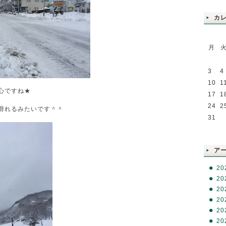
カ
月
3
4
10
1
心ですね★
17
1
24
2
滑れるみたいです＾＾
31
RSS
ア
20
20
20
20
20
20