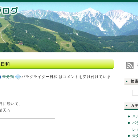
ー日和
未分類
パラグライダー日和 は
コメントを受け付けていま
検
日に続いて、
カ
晴天☆
ネ
パ
レ
未