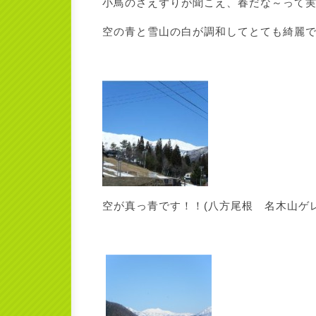
小鳥のさえずりが聞こえ、春だな～って
空の青と雪山の白が調和してとても綺麗
空が真っ青です！！(八方尾根 名木山ゲ