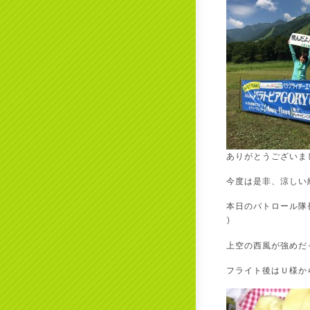
ありがとうございま
今度は是非、涼しい紅
本日のパトロール隊長
）
上空の西風が強めだ
フライト後はＵ様か