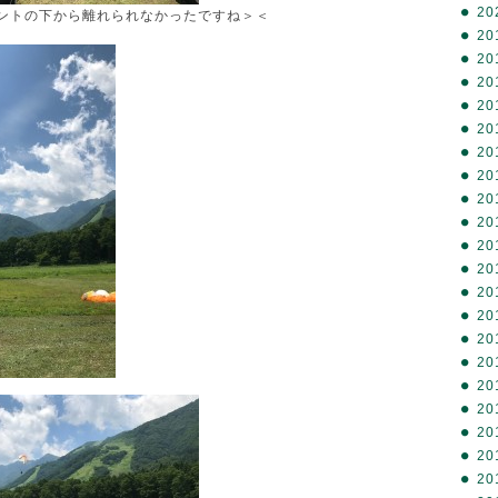
20
ントの下から離れられなかったですね＞＜
20
20
20
20
20
20
20
20
20
20
20
20
20
20
20
20
20
20
20
20