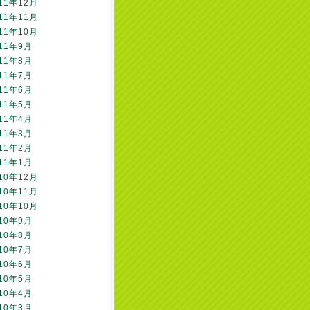
11年12月
11年11月
11年10月
11年9月
11年8月
11年7月
11年6月
11年5月
11年4月
11年3月
11年2月
11年1月
10年12月
10年11月
10年10月
10年9月
10年8月
10年7月
10年6月
10年5月
10年4月
10年3月