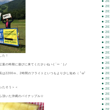
20
20
20
20
20
20
20
20
20
20
20
した！
20
20
葉の時期に遊びに来てくださいねヽ( ´ー｀)ノ
20
は2200ｍ、2時間のフライトといつもより少し短め（ ﾟωﾟ
20
20
20
ったそう＞＜
20
20
ら頂いた沖縄のパイナップル☆
20
20
20